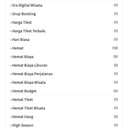
Era Digital Wisata.
(1)
Grup Booking
(1)
Harga Tiket
(1)
Harga Tiket Terbaik.
(1)
Hari Biasa
(1)
Hemat
(12)
Hemat Biaya
(5)
Hemat Biaya Liburan
(2)
Hemat Biaya Perjalanan
(1)
Hemat Biaya Wisata
(1)
Hemat Budget
(4)
Hemat Tiket
(1)
Hemat Tiket Wisata
(1)
Hemat Uang
(2)
High Season
(1)