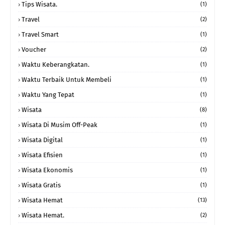
Tips Wisata.
(1)
Travel
(2)
Travel Smart
(1)
Voucher
(2)
Waktu Keberangkatan.
(1)
Waktu Terbaik Untuk Membeli
(1)
Waktu Yang Tepat
(1)
Wisata
(8)
Wisata Di Musim Off-Peak
(1)
Wisata Digital
(1)
Wisata Efisien
(1)
Wisata Ekonomis
(1)
Wisata Gratis
(1)
Wisata Hemat
(13)
Wisata Hemat.
(2)