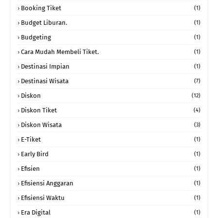
Booking Tiket
(1)
Budget Liburan.
(1)
Budgeting
(1)
Cara Mudah Membeli Tiket.
(1)
Destinasi Impian
(1)
Destinasi Wisata
(7)
Diskon
(12)
Diskon Tiket
(4)
Diskon Wisata
(3)
E-Tiket
(1)
Early Bird
(1)
Efisien
(1)
Efisiensi Anggaran
(1)
Efisiensi Waktu
(1)
Era Digital
(1)