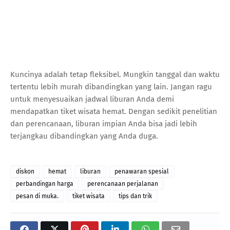
Kuncinya adalah tetap fleksibel. Mungkin tanggal dan waktu
tertentu lebih murah dibandingkan yang lain. Jangan ragu
untuk menyesuaikan jadwal liburan Anda demi
mendapatkan tiket wisata hemat. Dengan sedikit penelitian
dan perencanaan, liburan impian Anda bisa jadi lebih
terjangkau dibandingkan yang Anda duga.
diskon
hemat
liburan
penawaran spesial
perbandingan harga
perencanaan perjalanan
pesan di muka.
tiket wisata
tips dan trik