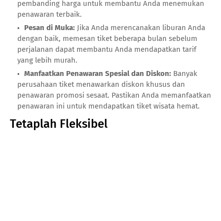
pembanding harga untuk membantu Anda menemukan
penawaran terbaik.
Pesan di Muka:
Jika Anda merencanakan liburan Anda
dengan baik, memesan tiket beberapa bulan sebelum
perjalanan dapat membantu Anda mendapatkan tarif
yang lebih murah.
Manfaatkan Penawaran Spesial dan Diskon:
Banyak
perusahaan tiket menawarkan diskon khusus dan
penawaran promosi sesaat. Pastikan Anda memanfaatkan
penawaran ini untuk mendapatkan tiket wisata hemat.
Tetaplah Fleksibel