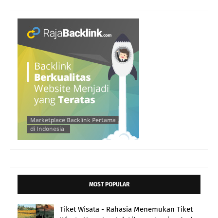
MOST POPULAR
Tiket Wisata - Rahasia Menemukan Tiket