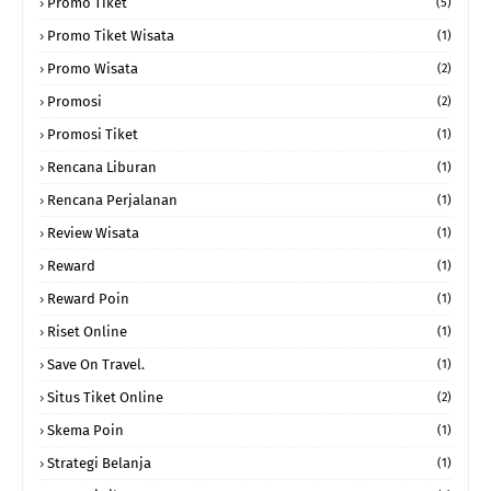
Promo Tiket
(5)
Promo Tiket Wisata
(1)
Promo Wisata
(2)
Promosi
(2)
Promosi Tiket
(1)
Rencana Liburan
(1)
Rencana Perjalanan
(1)
Review Wisata
(1)
Reward
(1)
Reward Poin
(1)
Riset Online
(1)
Save On Travel.
(1)
Situs Tiket Online
(2)
Skema Poin
(1)
Strategi Belanja
(1)