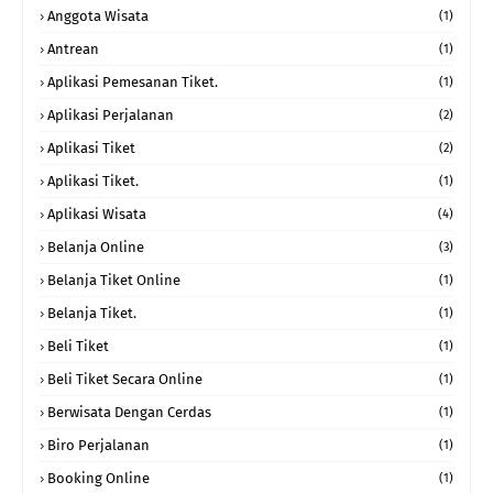
Anggota Wisata
(1)
Antrean
(1)
Aplikasi Pemesanan Tiket.
(1)
Aplikasi Perjalanan
(2)
Aplikasi Tiket
(2)
Aplikasi Tiket.
(1)
Aplikasi Wisata
(4)
Belanja Online
(3)
Belanja Tiket Online
(1)
Belanja Tiket.
(1)
Beli Tiket
(1)
Beli Tiket Secara Online
(1)
Berwisata Dengan Cerdas
(1)
Biro Perjalanan
(1)
Booking Online
(1)