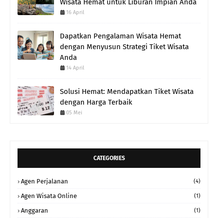
Wisata Hemat untuk Liburan Impian Anda
16 April
Dapatkan Pengalaman Wisata Hemat
dengan Menyusun Strategi Tiket Wisata
Anda
14 April
Solusi Hemat: Mendapatkan Tiket Wisata
dengan Harga Terbaik
05 Mei
CATEGORIES
Agen Perjalanan
(4)
Agen Wisata Online
(1)
Anggaran
(1)