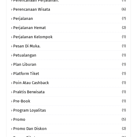
Perencanaan Perjalanan.
(1)
Perencanaan Wisata
(6)
Perjalanan
(7)
Perjalanan Hemat
(2)
Perjalanan Kelompok
(1)
Pesan Di Muka.
(1)
Petualangan
(1)
Plan Liburan
(1)
Platform Tiket
(1)
Poin Atau Cashback
(1)
Praktis Berwisata
(1)
Pre-Book
(1)
Program Loyalitas
(1)
Promo
(5)
Promo Dan Diskon
(2)